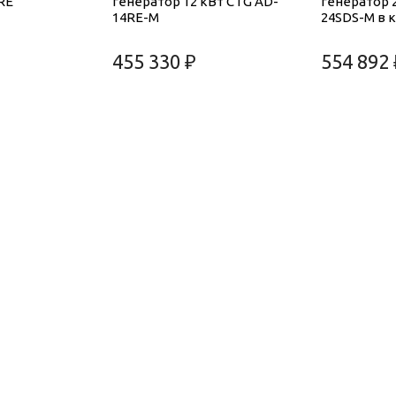
RE
генератор 12 кВт CTG AD-
генератор 
14RE-M
24SDS-M в 
455 330 ₽
554 892 