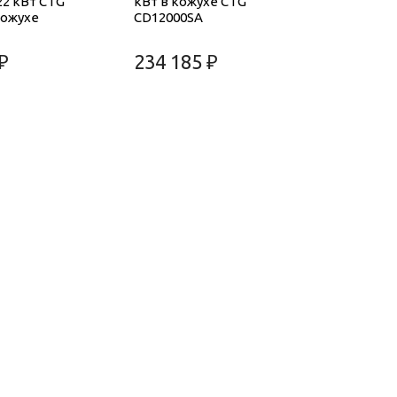
22 кВт CTG
кВт в кожухе CTG
кожухе
CD12000SA
₽
234 185 ₽