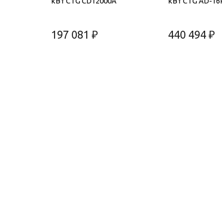
кВт CTG CD12000A
кВт CTG AD-16
197 081 ₽
440 494 ₽