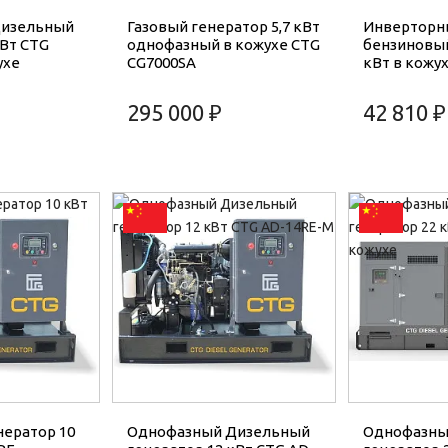
Дизельный
Газовый генератор 5,7 кВт
Инверторн
кВт CTG
однофазный в кожухе CTG
бензиновый
ухе
CG7000SA
кВт в кожух
295 000 ₽
42 810 ₽
ератор 10
Однофазный Дизельный
Однофазны