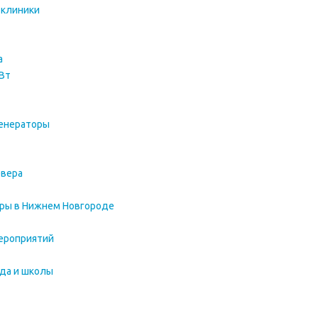
 клиники
а
Вт
енераторы
евера
оры в Нижнем Новгороде
ероприятий
ада и школы