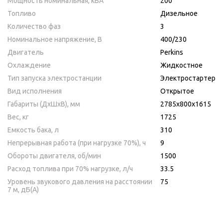
Мощность номинальная, кВА
200
Топливо
Дизельное
Количество фаз
3
Номинальное напряжение, В
400/230
Двигатель
Perkins
Охлаждение
Жидкостное
Тип запуска электростанции
Электростартер
Вид исполнения
Открытое
Габариты (ДхШхВ), мм
2785х800х1615
Вес, кг
1725
Емкость бака, л
310
Непрерывная работа (при нагрузке 70%), ч
9
Обороты двигателя, об/мин
1500
Расход топлива при 70% нагрузке, л/ч
33.5
Уровень звукового давления на расстоянии
75
7 м, дБ(A)