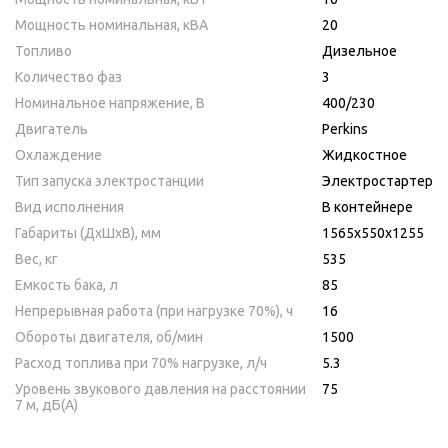
Мощность номинальная, кВА
20
Топливо
Дизельное
Количество фаз
3
Номинальное напряжение, В
400/230
Двигатель
Perkins
Охлаждение
Жидкостное
Тип запуска электростанции
Электростартер
Вид исполнения
В контейнере
Габариты (ДхШхВ), мм
1565х550х1255
Вес, кг
535
Емкость бака, л
85
Непрерывная работа (при нагрузке 70%), ч
16
Обороты двигателя, об/мин
1500
Расход топлива при 70% нагрузке, л/ч
5.3
Уровень звукового давления на расстоянии
75
7 м, дБ(A)