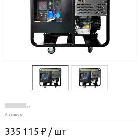
( 0 )
Артикул:
335 115 ₽
/ шт