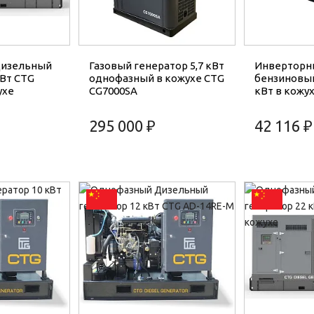
Дизельный
Газовый генератор 5,7 кВт
Инверторн
кВт CTG
однофазный в кожухе CTG
бензиновый
ухе
CG7000SA
кВт в кожух
295 000 ₽
42 116 ₽