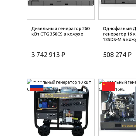
Дизельный генератор 260
Однофазный 
кВт CTG 358CS в кожухе
генератор 16 
18SDS-M в кож
3 742 913 ₽
508 274 ₽