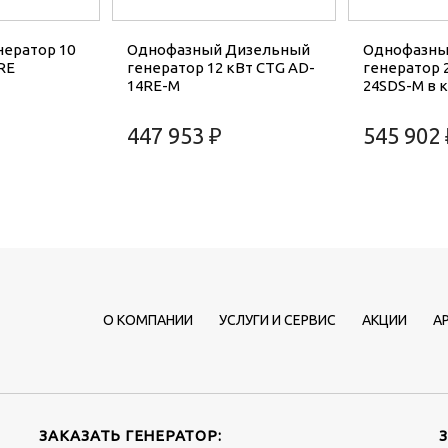
ератор 10
Однофазный Дизельный
Однофазны
RE
генератор 12 кВт CTG AD-
генератор 
14RE-M
24SDS-M в 
447 953 ₽
545 902 
О КОМПАНИИ
УСЛУГИ И СЕРВИС
АКЦИИ
А
ЗАКАЗАТЬ ГЕНЕРАТОР: