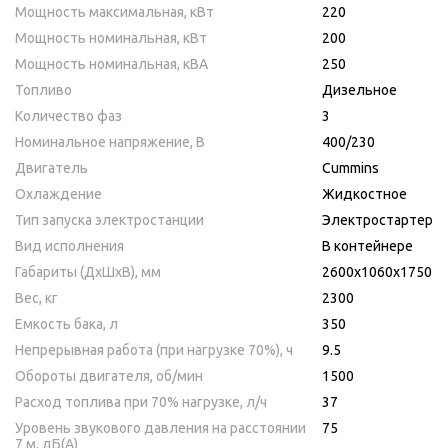
Мощность максимальная, кВт
220
Мощность номинальная, кВт
200
Мощность номинальная, кВА
250
Топливо
Дизельное
Количество фаз
3
Номинальное напряжение, В
400/230
Двигатель
Cummins
Охлаждение
Жидкостное
Тип запуска электростанции
Электростартер
Вид исполнения
В контейнере
Габариты (ДхШхВ), мм
2600х1060х1750
Вес, кг
2300
Емкость бака, л
350
Непрерывная работа (при нагрузке 70%), ч
9.5
Обороты двигателя, об/мин
1500
Расход топлива при 70% нагрузке, л/ч
37
Уровень звукового давления на расстоянии
75
7 м, дБ(A)