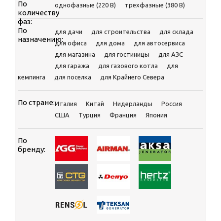
По
однофазные (220 В)
трехфазные (380 В)
количеству
фаз:
По
для дачи
для строительства
для склада
назначению:
для офиса
для дома
для автосервиса
для магазина
для гостиницы
для АЗС
для гаража
для газового котла
для
кемпинга
для поселка
для Крайнего Севера
По стране:
Италия
Китай
Нидерланды
Россия
CША
Турция
Франция
Япония
По
бренду: