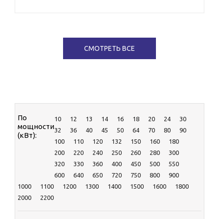
AKSA
CATERPILLAR
CTG
Cummins
СМОТРЕТЬ ВСЕ
DENYO
EcoPower
HERTZ
KOHLER-SDMO
MGE
MOTOR
RENSOL
По
10
12
13
14
16
18
20
24
30
TEKSAN
мощности
32
36
40
45
50
64
70
80
90
TOYO
(кВт):
100
110
120
132
150
160
180
ЯМЗ
200
220
240
250
260
280
300
320
330
360
400
450
500
550
600
640
650
720
750
800
900
1000
1100
1200
1300
1400
1500
1600
1800
2000
2200