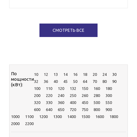
AKSA
CATERPILLAR
CTG
Cummins
СМОТРЕТЬ ВСЕ
DENYO
EcoPower
HERTZ
KOHLER-SDMO
MGE
MOTOR
RENSOL
По
10
12
13
14
16
18
20
24
30
TEKSAN
мощности
32
36
40
45
50
64
70
80
90
TOYO
(кВт):
100
110
120
132
150
160
180
ЯМЗ
200
220
240
250
260
280
300
320
330
360
400
450
500
550
600
640
650
720
750
800
900
1000
1100
1200
1300
1400
1500
1600
1800
2000
2200