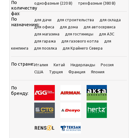
По
однофазные (220 В)
трехфазные (380 В)
количеству
фаз:
По
для дачи
для строительства
для склада
назначению:
для офиса
для дома
для автосервиса
для магазина
для гостиницы
для АЗС
для гаража
для газового котла
для
кемпинга
для поселка
для Крайнего Севера
По стране:
Италия
Китай
Нидерланды
Россия
CША
Турция
Франция
Япония
По
бренду: