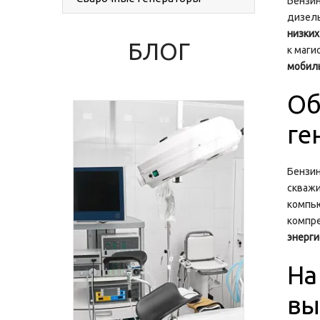
Бензин
дизель
низких
БЛОГ
к маги
мобил
Об
ге
Бензин
скважи
компью
компре
энерги
На
вы