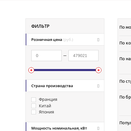
ФИЛЬТР
По м
Розничная цена
(руб.)
По ко
По н
По ст
Страна производства
По бр
Франция
Китай
Япония
Попу
Мощность номинальная, кВт