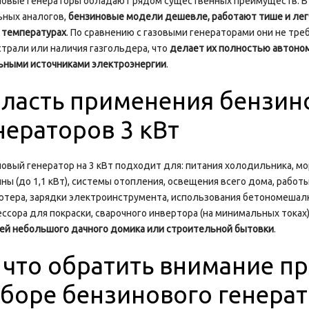
овые генераторы обладают рядом существенных преимуществ. В 
ных аналогов,
бензиновые модели дешевле, работают тише и лег
 температурах
. По сравнению с газовыми генераторами они не тр
страли или наличия газгольдера, что
делает их полностью автоно
ьными источниками электроэнергии
.
ласть применения бензин
нераторов 3 кВт
овый генератор на 3 кВт подходит для: питания холодильника, мо
ны (до 1,1 кВт), системы отопления, освещения всего дома, работ
тера, зарядки электроинструмента, использования бетономешалк
ссора для покраски, сварочного инвертора (на минимальных токах)
ей небольшого дачного домика или строительной бытовки
.
 что обратить внимание п
боре бензинового генера