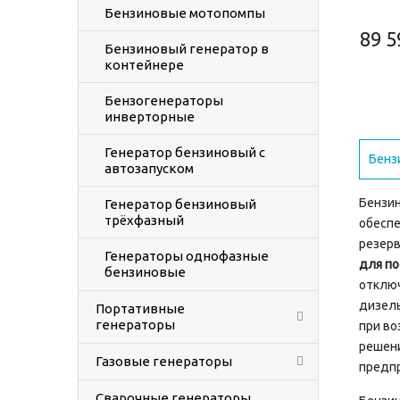
Бензиновые мотопомпы
89 5
Бензиновый генератор в
контейнере
Бензогенераторы
инверторные
Генератор бензиновый с
Бенз
автозапуском
Бензин
Генератор бензиновый
трёхфазный
обеспе
резерв
Генераторы однофазные
для по
бензиновые
отключ
дизель
Портативные
генераторы
при во
решени
Газовые генераторы
предпр
Сварочные генераторы