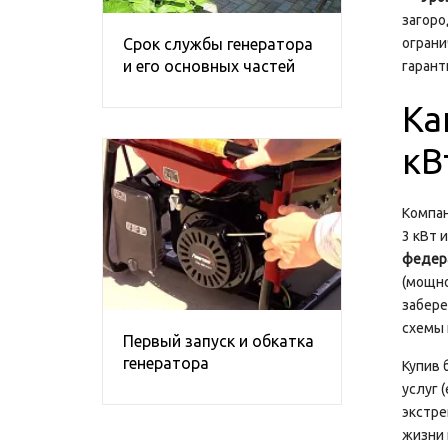
загоро
Срок службы генератора
ограни
и его основных частей
гарант
Ка
кВ
Компа
3 кВт 
федер
(мощно
забере
схемы 
Первый запуск и обкатка
генератора
Купив 
услуг 
экстре
жизни 