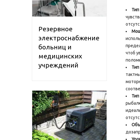
Тип
чувств
отсутс
Резервное
Мощ
электроснабжение
исполь
больниц и
предел
чтоб у
медицинских
поломк
учреждений
Тип
тактны
моторн
соотве
Тип
рыбалк
идеаль
отсутс
Объ
дозапр
Уро