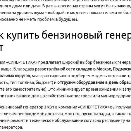
дного дома или дачи. В разных регионах страны могут быть зако
чения на уровень шума – выбирайте модели с показателями не бол
ированно не иметь проблем в будущем.
к купить бензиновый гене
т
ния «СИНЕРГЕТИКА» предлагает широкий выбор бензиновых генер
и выше. Благодаря
разветвлённой сети складов в Москве, Подмоск
альных округов
, мы гарантированно подберем модель под ваши т
сть, тип топлива, бюджет) и
отгрузим оборудование в день обра
те его самостоятельно). Это минимизирует время ожидания и зап
питания вашего дома, хозяйственных построек или минипредприят
бензиновый генератор 3 кВт в компании «СИНЕРГЕТИКА» вы получа
(если вам необходимо): доставка, монтаж, пуско-наладка, а также 
нный ремонт и техническое обслуживание согласно регламенту на
генератора.