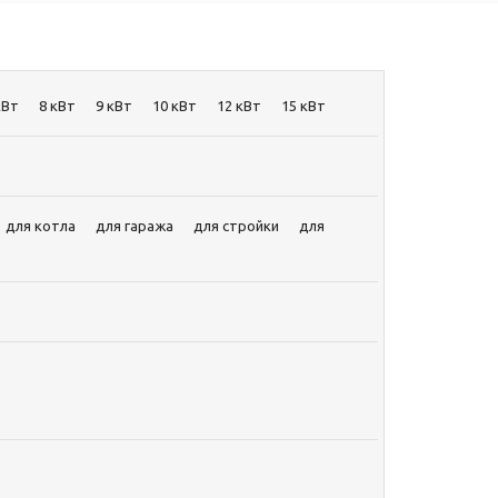
кВт
8 кВт
9 кВт
10 кВт
12 кВт
15 кВт
для котла
для гаража
для стройки
для