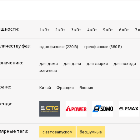
ощности:
1 кВт
2 кВт
3 кВт
4 кВт
5 кВт
6 кВт
7 
личеству фаз:
однофазные (220 В)
трехфазные (380 В)
азначению:
для дома
для дачи
для сварки
для похода
магазина
ране:
Китай
Франция
Япония
енду:
лярные теги:
с автозапуском
бесшумные