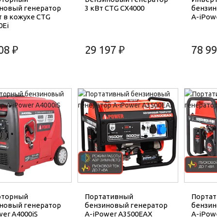
новый генератор
3 кВт CTG CX4000
бензин
т в кожухе CTG
A-iPow
0Ei
08 ₽
29 197 ₽
78 99
рторный
Портативный
Порта
новый генератор
бензиновый генератор
бензин
wer A4000iS
A-iPower A3500EAX
A-iPow