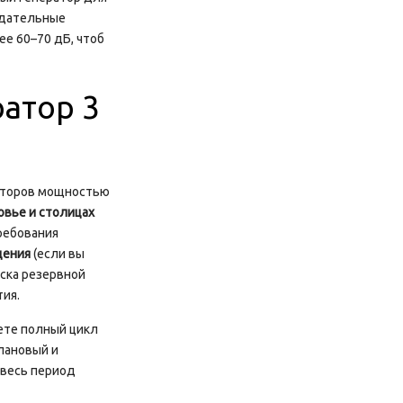
нодательные
ее 60–70 дБ, чтоб
ратор 3
аторов мощностью
овье и столицах
ребования
щения
(если вы
уска резервной
ия.
ете полный цикл
плановый и
 весь период