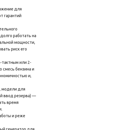
яжение для
ют гарантий
тельного
 долго работать на
нальной мощности,
вать риск его
4-тактным или 2-
ю смесь бензина и
ономичностью и,
, модели для
ий ввод резерва) —
ать время
и.
работы и реже
вый генератор для