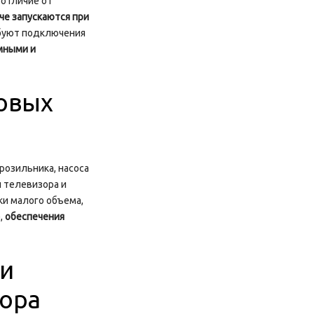
отличие от
че запускаются при
ебуют подключения
мными и
овых
розильника, насоса
ы телевизора и
и малого объема,
,
обеспечения
ри
тора