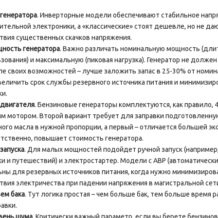
 генератора
. Инверторные модели обеспечивают стабильное напр
ительной электроники, а «классические» стоят дешевле, но не да
твия существенных скачков напряжения.
ность генератора
. Важно различать номинальную мощность (дли
зования) и максимальную (пиковая нагрузка). Генератор не должен
е своих возможностей – лучше заложить запас в 25-30% от номи
величить срок службы резервного источника питания и минимизиро
и.
 двигателя
. Бензиновые генераторы комплектуются, как правило, 
м мотором. Второй вариант требует для заправки подготовленну
ого масла в нужной пропорции, а первый – отличается большей эк
тственно, повышает стоимость генератора.
 запуска
. Для малых мощностей подойдет ручной запуск (например
и и путешествий) и электростартер. Модели с АВР (автоматическ
ны для резервных источников питания, когда нужно минимизиров
твия электричества при падении напряжения в магистральной сет
ем бака
. Тут логика простая – чем больше бак, тем больше время 
авки.
вень шума
. Критически важный параметр, если вы берете бензино