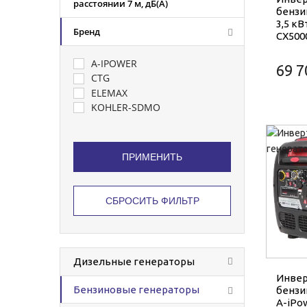
расстоянии 7 м, дБ(A)
бензи
3,5 кВ
Бренд
CX500
A-IPOWER
69 7
CTG
ELEMAX
KOHLER-SDMO
Дизельные генераторы
Инве
Бензиновые генераторы
бензи
A-iPo