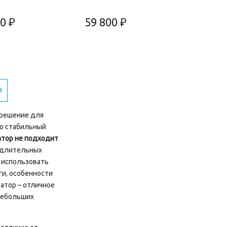
0 ₽
59 800 ₽
R
 решение для
но стабильный
атор не подходит
и длительных
е использовать
ги, особенности
атор – отличное
 небольших