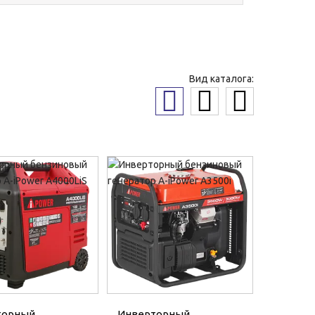
Вид каталога:
торный
Инверторный