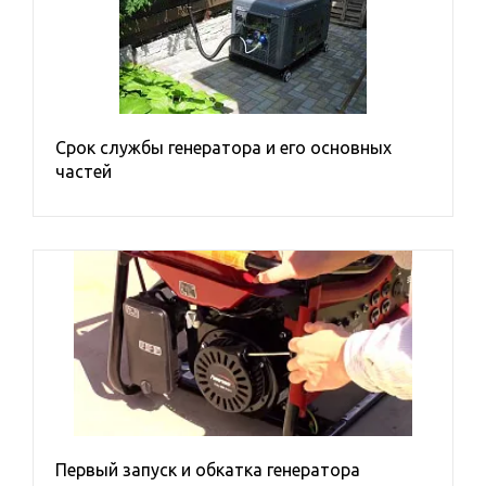
1
3
3 либо 1 (переключатель на панели)
Номинальное напряжение, В
Срок службы генератора и его основных
частей
Двигатель
Охлаждение
Тип запуска электростанции
Вид исполнения
Уровень звукового давления на расстоянии 7 м, дБ(A)
Бренд
A-IPOWER
Первый запуск и обкатка генератора
CTG