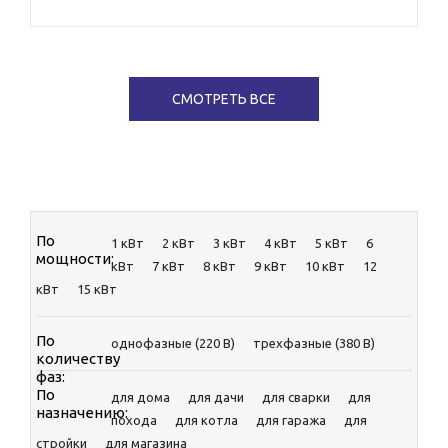
ELEMAX
KOHLER-SDMO
СМОТРЕТЬ ВСЕ
По
1 кВт
2 кВт
3 кВт
4 кВт
5 кВт
6
мощности:
кВт
7 кВт
8 кВт
9 кВт
10 кВт
12
кВт
15 кВт
По
однофазные (220 В)
трехфазные (380 В)
количеству
фаз:
По
для дома
для дачи
для сварки
для
назначению:
похода
для котла
для гаража
для
стройки
для магазина