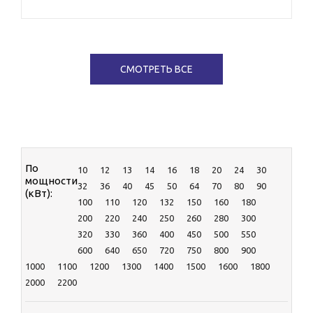
AKSA
CATERPILLAR
CTG
Cummins
СМОТРЕТЬ ВСЕ
DENYO
EcoPower
HERTZ
KOHLER-SDMO
MGE
MOTOR
RENSOL
По
10
12
13
14
16
18
20
24
30
TEKSAN
мощности
32
36
40
45
50
64
70
80
90
TOYO
(кВт):
100
110
120
132
150
160
180
ЯМЗ
200
220
240
250
260
280
300
320
330
360
400
450
500
550
600
640
650
720
750
800
900
1000
1100
1200
1300
1400
1500
1600
1800
2000
2200