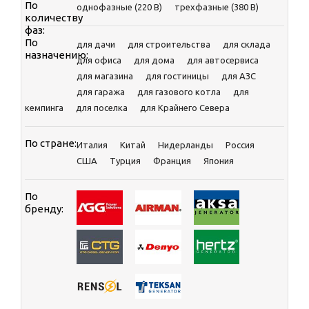
По
однофазные (220 В)
трехфазные (380 В)
количеству
фаз:
По
для дачи
для строительства
для склада
назначению:
для офиса
для дома
для автосервиса
для магазина
для гостиницы
для АЗС
для гаража
для газового котла
для
кемпинга
для поселка
для Крайнего Севера
По стране:
Италия
Китай
Нидерланды
Россия
CША
Турция
Франция
Япония
По
бренду: