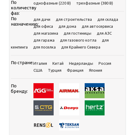
По
однофазные (220 В)
трехфазные (380 В)
количеству
фаз:
По
для дачи
для строительства
для склада
назначению:
для офиса
для дома
для автосервиса
для магазина
для гостиницы
для АЗС
для гаража
для газового котла
для
кемпинга
для поселка
для Крайнего Севера
По стране:
Италия
Китай
Нидерланды
Россия
CША
Турция
Франция
Япония
По
бренду: