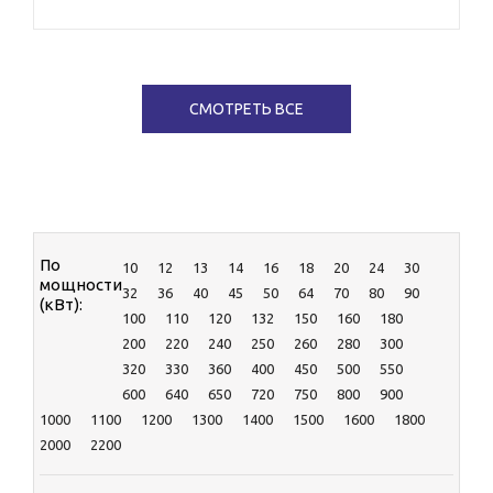
AKSA
CATERPILLAR
CTG
Cummins
СМОТРЕТЬ ВСЕ
DENYO
EcoPower
HERTZ
KOHLER-SDMO
MGE
MOTOR
RENSOL
По
10
12
13
14
16
18
20
24
30
TEKSAN
мощности
32
36
40
45
50
64
70
80
90
TOYO
(кВт):
100
110
120
132
150
160
180
ЯМЗ
200
220
240
250
260
280
300
320
330
360
400
450
500
550
600
640
650
720
750
800
900
1000
1100
1200
1300
1400
1500
1600
1800
2000
2200