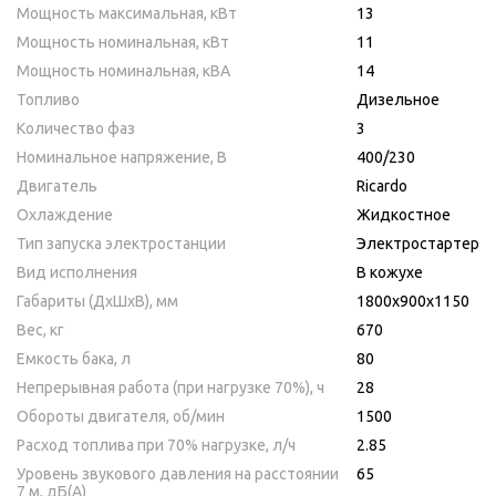
Мощность максимальная, кВт
13
Мощность номинальная, кВт
11
Мощность номинальная, кВА
14
Топливо
Дизельное
Количество фаз
3
Номинальное напряжение, В
400/230
Двигатель
Ricardo
Охлаждение
Жидкостное
Тип запуска электростанции
Электростартер
Вид исполнения
В кожухе
Габариты (ДхШхВ), мм
1800х900х1150
Вес, кг
670
Емкость бака, л
80
Непрерывная работа (при нагрузке 70%), ч
28
Обороты двигателя, об/мин
1500
Расход топлива при 70% нагрузке, л/ч
2.85
Уровень звукового давления на расстоянии
65
7 м, дБ(A)