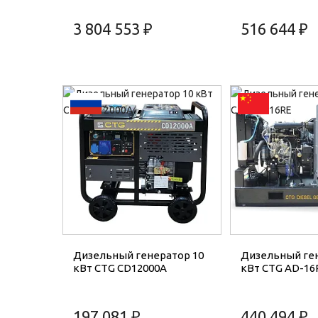
3 804 553 ₽
516 644 ₽
Дизельный генератор 10
Дизельный ген
кВт CTG CD12000A
кВт CTG AD-16
197 081 ₽
440 494 ₽