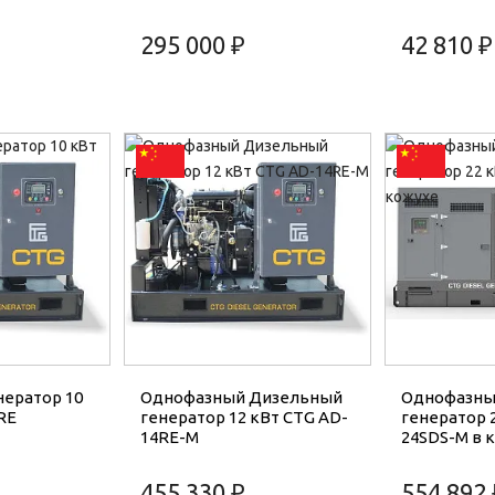
295 000 ₽
42 810 ₽
ератор 10
Однофазный Дизельный
Однофазны
RE
генератор 12 кВт CTG AD-
генератор 
14RE-M
24SDS-M в 
455 330 ₽
554 892 