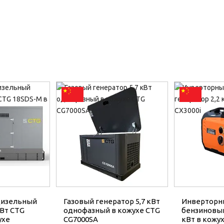
Дизельный
Газовый генератор 5,7 кВт
Инверторн
кВт CTG
однофазный в кожухе CTG
бензиновый
ухе
CG7000SA
кВт в кожух