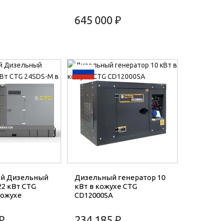
645 000 ₽
й Дизельный
Дизельный генератор 10
22 кВт CTG
кВт в кожухе CTG
кожухе
CD12000SA
₽
234 185 ₽