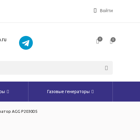
Войти
.ru
0
0
оры
Газовые генераторы
ратор AGG P2030D5