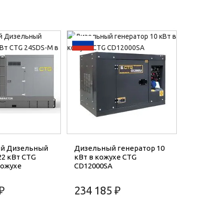
й Дизельный
Дизельный генератор 10
22 кВт CTG
кВт в кожухе CTG
кожухе
CD12000SA
₽
234 185 ₽