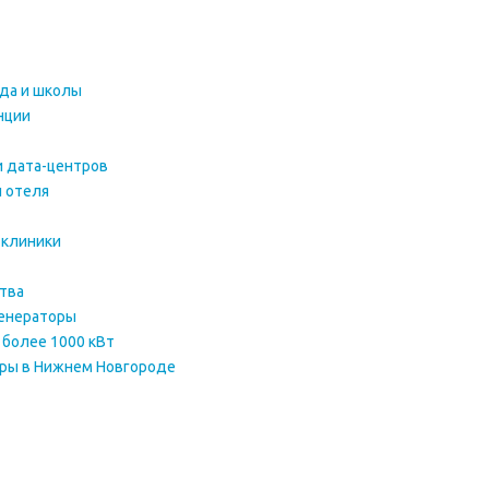
ада и школы
нции
и дата-центров
и отеля
 клиники
тва
енераторы
более 1000 кВт
оры в Нижнем Новгороде