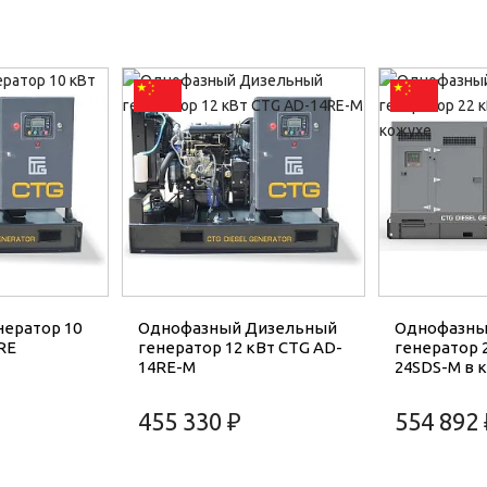
ератор 10
Однофазный Дизельный
Однофазны
RE
генератор 12 кВт CTG AD-
генератор 
14RE-M
24SDS-M в 
455 330 ₽
554 892 