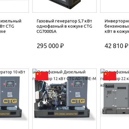
Дизельный
Газовый генератор 5,7 кВт
Инверторн
кВт CTG
однофазный в кожухе CTG
бензиновый
ухе
CG7000SA
кВт в кожух
295 000 ₽
42 810 ₽