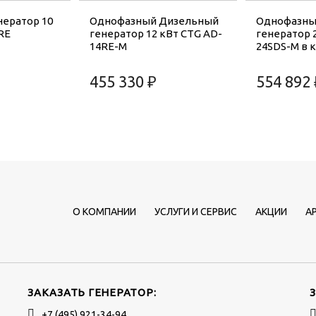
ератор 10
Однофазный Дизельный
Однофазны
RE
генератор 12 кВт CTG AD-
генератор 
14RE-M
24SDS-M в 
455 330 ₽
554 892 
О КОМПАНИИ
УСЛУГИ И СЕРВИС
АКЦИИ
А
ЗАКАЗАТЬ ГЕНЕРАТОР:
+7 (495) 921-34-94