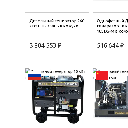
Дизельный генератор 260
Однофазный 
кВт CTG 358CS в кожухе
генератор 16 
18SDS-M в кож
3 804 553 ₽
516 644 ₽