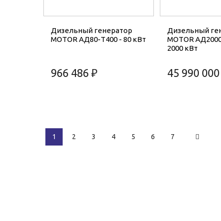
Дизельный генератор
Дизельный ге
MOTOR АД80-Т400 - 80 кВт
MOTOR АД2000
2000 кВт
966 486 ₽
45 990 000
1
2
3
4
5
6
7