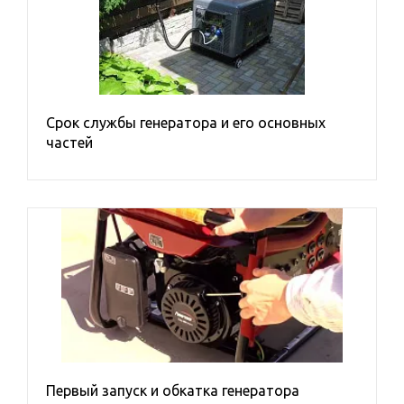
Номинальное напряжение, В
Двигатель
Охлаждение
Срок службы генератора и его основных
Тип запуска электростанции
частей
Вид исполнения
Уровень звукового давления на расстоянии 7 м, дБ(A)
Бренд
A-IPOWER
CTG
ELEMAX
KOHLER-SDMO
Первый запуск и обкатка генератора