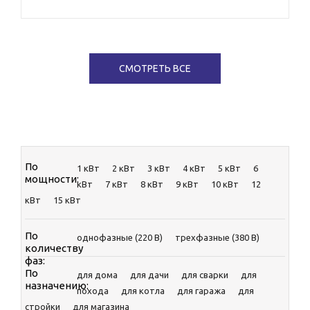
СМОТРЕТЬ ВСЕ
По
1 кВт
2 кВт
3 кВт
4 кВт
5 кВт
6
мощности:
кВт
7 кВт
8 кВт
9 кВт
10 кВт
12
кВт
15 кВт
По
однофазные (220 В)
трехфазные (380 В)
количеству
фаз:
По
для дома
для дачи
для сварки
для
назначению:
похода
для котла
для гаража
для
стройки
для магазина